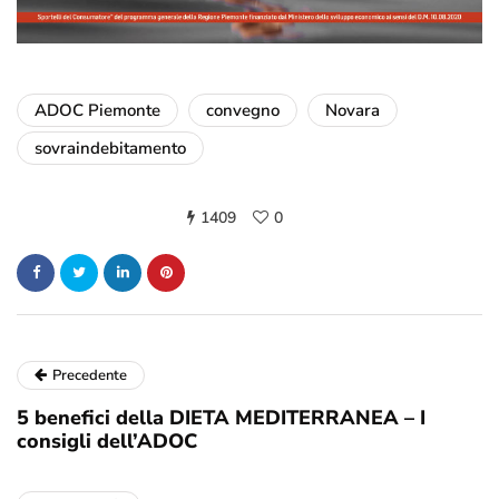
ADOC Piemonte
convegno
Novara
sovraindebitamento
1409
0
Precedente
5 benefici della DIETA MEDITERRANEA – I
consigli dell’ADOC