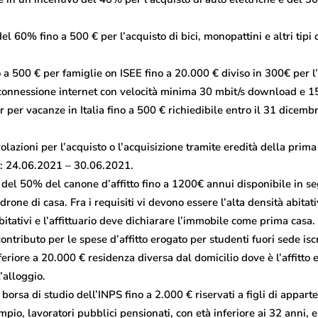
el 60% fino a 500 € per l’acquisto di bici, monopattini e altri tipi 
a 500 € per famiglie on ISEE fino a 20.000 € diviso in 300€ per l’
 connessione internet con velocità minima 30 mbit/s download e 15
per vacanze in Italia fino a 500 € richiedibile entro il 31 dicemb
lazioni per l’acquisto o l’acquisizione tramite eredità della prim
te: 24.06.2021 – 30.06.2021.
e del 50% del canone d’affitto fino a 1200€ annui disponibile in s
adrone di casa. Fra i requisiti vi devono essere l’alta densità abita
abitativi e l’affittuario deve dichiarare l’immobile come prima casa.
ontributo per le spese d’affitto erogato per studenti fuori sede iscri
eriore a 20.000 € residenza diversa dal domicilio dove è l’affitto e
’alloggio.
: borsa di studio dell’INPS fino a 2.000 € riservati a figli di appar
empio, lavoratori pubblici pensionati, con età inferiore ai 32 anni