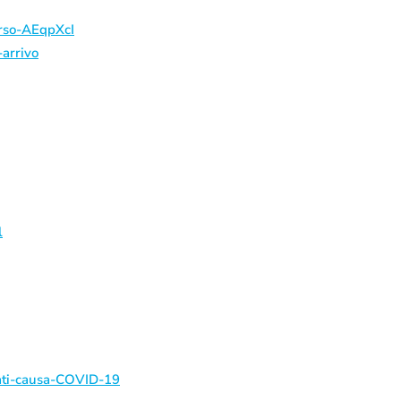
orso-AEqpXcI
-arrivo
l
mati-causa-COVID-19