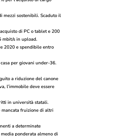
di mezzi sostenibili. Scaduto il
acquisto di PC o tablet e 200
 mbit/s in upload.
re 2020 e spendibile entro
a casa per giovani under-36.
eguito a riduzione del canone
tiva, l’immobile deve essere
tti in università statali.
 mancata fruizione di altri
tenenti a determinate
, e media ponderata almeno di