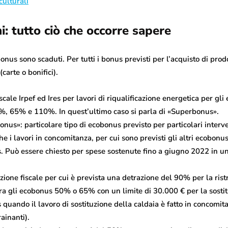
culturali
i: tutto ciò che occorre sapere
onus sono scaduti. Per tutti i bonus previsti per l’acquisto di prodo
(carte o bonifici).
cale Irpef ed Ires per lavori di riqualificazione energetica per gli e
0%, 65% e 110%. In quest’ultimo caso si parla di «Superbonus».
s»: particolare tipo di ecobonus previsto per particolari interven
che i lavori in concomitanza, per cui sono previsti gli altri ecobo
 Può essere chiesto per spese sostenute fino a giugno 2022 in un
ione fiscale per cui è prevista una detrazione del 90% per la ristr
fra gli ecobonus 50% o 65% con un limite di 30.000 € per la sostit
uando il lavoro di sostituzione della caldaia è fatto in concomitan
ainanti).