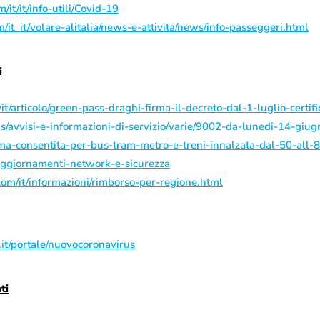
it/it/info-utili/Covid-19
m/it_it/volare-alitalia/news-e-attivita/news/info-passeggeri.html
i
it/articolo/green-pass-draghi-firma-il-decreto-dal-1-luglio-certifi
ms/avvisi-e-informazioni-di-servizio/varie/9002-da-lunedi-14-giu
a-consentita-per-bus-tram-metro-e-treni-innalzata-dal-50-all-
/aggiornamenti-network-e-sicurezza
com/it/informazioni/rimborso-per-regione.html
it/portale/nuovocoronavirus
ti