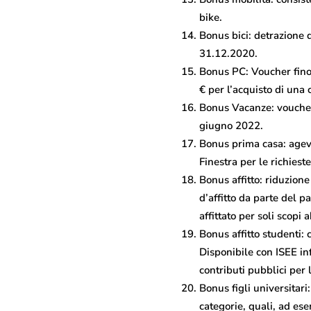
bike.
Bonus bici: detrazione d
31.12.2020.
Bonus PC: Voucher fino 
€ per l’acquisto di una
Bonus Vacanze: voucher 
giugno 2022.
Bonus prima casa: agevo
Finestra per le richies
Bonus affitto: riduzion
d’affitto da parte del p
affittato per soli scopi 
Bonus affitto studenti: c
Disponibile con ISEE inf
contributi pubblici per l
Bonus figli universitari
categorie, quali, ad es