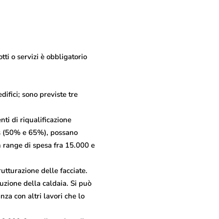
tti o servizi è obbligatorio
difici; sono previste tre
ti di riqualificazione
nus (50% e 65%), possano
 range di spesa fra 15.000 e
utturazione delle facciate.
uzione della caldaia. Si può
za con altri lavori che lo