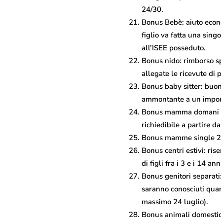
24/30.
Bonus Bebè: aiuto econom
figlio va fatta una sing
all’ISEE posseduto.
Bonus nido: rimborso spe
allegate le ricevute di 
Bonus baby sitter: buono
ammontante a un importo
Bonus mamma domani 202
richiedibile a partire d
Bonus mamme single 202
Bonus centri estivi: ri
di figli fra i 3 e i 14 a
Bonus genitori separati:
saranno conosciuti quan
massimo 24 luglio).
Bonus animali domestici