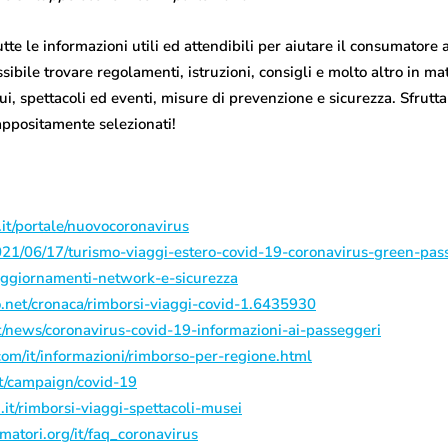
te le informazioni utili ed attendibili per aiutare il consumatore 
sibile trovare regolamenti, istruzioni, consigli e molto altro in mat
tui, spettacoli ed eventi, misure di prevenzione e sicurezza. Sfrut
i appositamente selezionati!
it/portale/nuovocoronavirus
2021/06/17/turismo-viaggi-estero-covid-19-coronavirus-green-pas
/aggiornamenti-network-e-sicurezza
.net/cronaca/rimborsi-viaggi-covid-1.6435930
t/news/coronavirus-covid-19-informazioni-ai-passeggeri
com/it/informazioni/rimborso-per-regione.html
it/campaign/covid-19
it/rimborsi-viaggi-spettacoli-musei
atori.org/it/faq_coronavirus