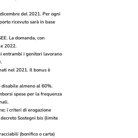
31 dicembre del 2021. Per ogni
porto ricevuto sarà in base
’ISEE. La domanda, con
ile 2022.
ui entrambi i genitori lavorano
.
ati nel 2021. Il bonus è
 disabile almeno al 60%.
imborsi spese per la frequenza
nali.
e; i criteri di erogazione
decreto Sostegni bis (limite
cciabili (bonifico o carta)