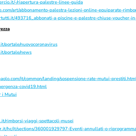
io.it/-/riapertura-palestre-linee-guida
e.com/art/abbonamento-palestra-lezioni-online-equiparate-rimb
tutti.it/493716_abbonati-a-piscine-e-palestre-chiuse-voucher-in
rezza
it/portale/nuovocoronavirus
it/portale/news
aolo.com/it/common/landing/sospensione-rate-mutui-prestiti.htm
emergenza-covid19.html
r i Mutui
it/rimborsi-viaggi-spettacoli-musei
ter.it/hc/it/sections/360001929797-Eventi-annullati-o-riprogram