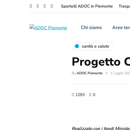
Sportelli ADOC in Piemonte
Trasp
Chi siamo
Aree te
sanità e salute
Progetto 
By
ADOC Piemonte
1 Luglio 20
1283
0
Realizzato con i fondi Minist