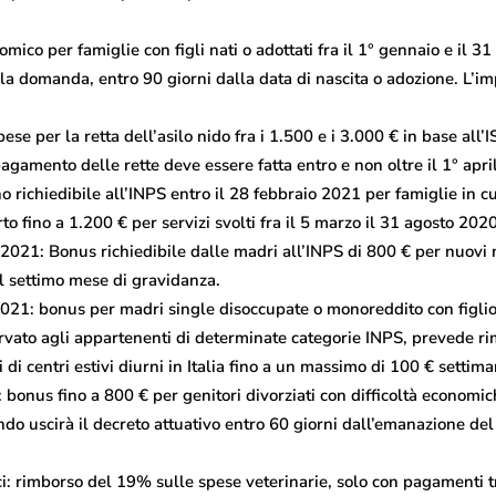
ico per famiglie con figli nati o adottati fra il 1° gennaio e il 
ola domanda, entro 90 giorni dalla data di nascita o adozione. L’im
se per la retta dell’asilo nido fra i 1.500 e i 3.000 € in base all
pagamento delle rette deve essere fatta entro e non oltre il 1° apr
 richiedibile all’INPS entro il 28 febbraio 2021 per famiglie in c
 fino a 1.200 € per servizi svolti fra il 5 marzo il 31 agosto 2020
1: Bonus richiedibile dalle madri all’INPS di 800 € per nuovi n
al settimo mese di gravidanza.
1: bonus per madri single disoccupate o monoreddito con figlio
servato agli appartenenti di determinate categorie INPS, prevede r
nni di centri estivi diurni in Italia fino a un massimo di 100 € settima
 bonus fino a 800 € per genitori divorziati con difficoltà economich
do uscirà il decreto attuativo entro 60 giorni dall’emanazione del 
: rimborso del 19% sulle spese veterinarie, solo con pagamenti tra