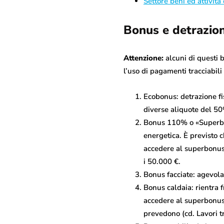
Settore beni ed attività 
Bonus e detrazion
Attenzione:
alcuni di questi b
l’uso di pagamenti tracciabili 
Ecobonus: detrazione fis
diverse aliquote del 5
Bonus 110% o «Superbonu
energetica. È previsto 
accedere al superbonus.
i 50.000 €.
Bonus facciate: agevolaz
Bonus caldaia: rientra 
accedere al superbonus q
prevedono (cd. Lavori tr