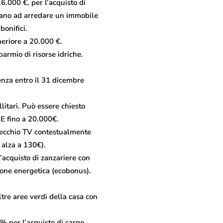
6.000 €, per l’acquisto di
adano ad arredare un immobile
bonifici.
periore a 20.000 €.
parmio di risorse idriche.
enza entro il 31 dicembre
itari. Può essere chiesto
EE fino a 20.000€.
recchio TV contestualmente
 alza a 130€).
acquisto di zanzariere con
zione energetica (ecobonus).
ltre aree verdi della casa con
0% per l’acquisto di cargo