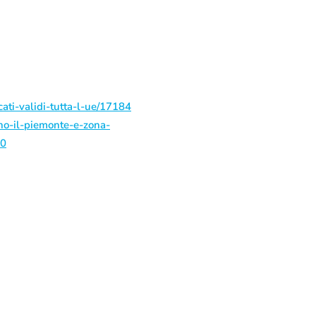
cati-validi-tutta-l-ue/17184
gno-il-piemonte-e-zona-
80