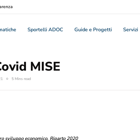
arenza
matiche
Sportelli ADOC
Guide e Progetti
Servizi
Covid MISE
21
5 Mins read
ero sviluppo economico. Riparto 2020