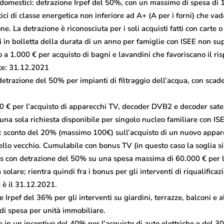
domestici: detrazione Irpef del 50%, con un massimo di spesa di 1
ici di classe energetica non inferiore ad A+ (A per i forni) che v
ne. La detrazione è riconosciuta per i soli acquisti fatti con carte o 
i in bolletta della durata di un anno per famiglie con ISEE non su
 a 1.000 € per acquisto di bagni e lavandini che favoriscano il ris
te: 31.12.2021
etrazione del 50% per impianti di filtraggio dell’acqua, con scad
 € per l’acquisto di apparecchi TV, decoder DVB2 e decoder satell
na sola richiesta disponibile per singolo nucleo familiare con IS
 sconto del 20% (massimo 100€) sull’acquisto di un nuovo appa
ello vecchio. Cumulabile con bonus TV (in questo caso la soglia si
s con detrazione del 50% su una spesa massima di 60.000 € per l’
solare; rientra quindi fra i bonus per gli interventi di riqualifica
 è il 31.12.2021.
Irpef del 36% per gli interventi su giardini, terrazze, balconi e a
di spesa per unità immobiliare.
 in un incentivo del 40% per l’acquisto di auto elettriche e del 3