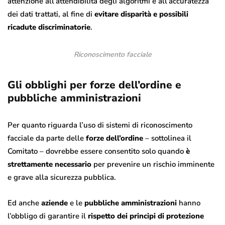
attenzione all’attendibilità degli algoritmi e all’accuratezza
dei dati trattati, al fine di
evitare disparità e possibili
ricadute discriminatorie
.
Riconoscimento facciale
Gli obblighi per forze dell’ordine e
pubbliche amministrazioni
Per quanto riguarda l’uso di sistemi di riconoscimento
facciale da parte delle
forze dell’ordine
– sottolinea il
Comitato – dovrebbe essere consentito solo quando
è
strettamente necessario
per prevenire un rischio imminente
e grave alla sicurezza pubblica.
Ed anche
aziende
e le
pubbliche amministrazioni
hanno
l’obbligo di garantire il
rispetto dei principi di protezione