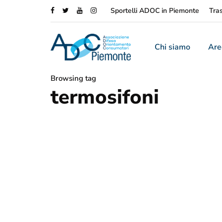
Sportelli ADOC in Piemonte
Tra
Chi siamo
Are
Browsing tag
termosifoni