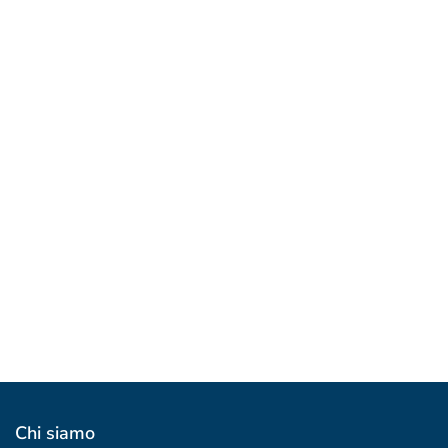
Cos'è il Portale delle offerte?
19 Settembre 2024
Pillole Online
Iscriviti e Seguici
10 Marzo 2022
Facebook
920 Likes
Twitter
Youtube
Instagram
Chi siamo