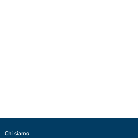
Cos'è il Portale delle offerte?
19 Settembre 2024
Pillole Online
Iscriviti e Seguici
10 Marzo 2022
Facebook
920 Likes
Twitter
Youtube
Instagram
Chi siamo